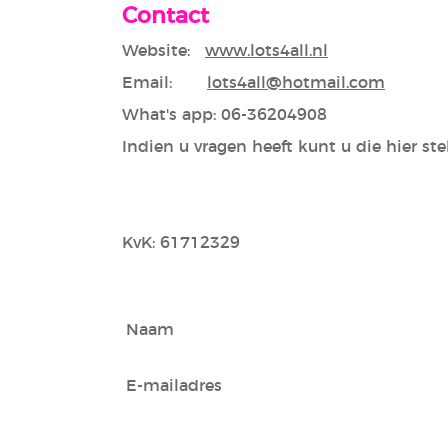
Contact
Website:
www.lots4all.nl
Email:
lots4all@hotmail.com
What's app: 06-36204908
Indien u vragen heeft kunt u die hier s
KvK: 61712329
Naam
E-mailadres