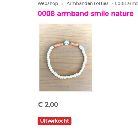
Webshop
»
Armbanden Lotties
» 0008 armb
0008 armband smile nature
€ 2,00
Uitverkocht