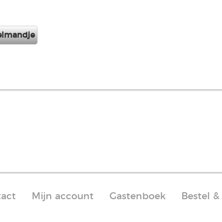
act
Mijn account
Gastenboek
Bestel &