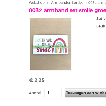
Webshop
»
Armbanden Lotties
» 0032 armb
0032 armband set smile gro
Set 
Leuk
€ 2,25
Aantal