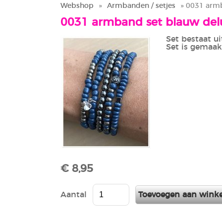
Webshop
»
Armbanden / setjes
» 0031 armb
0031 armband set blauw del
Set bestaat u
Set is gemaak
€ 8,95
Aantal