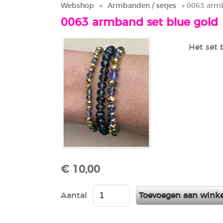
Webshop
»
Armbanden / setjes
» 0063 armb
0063 armband set blue gold
Het set 
€ 10,00
Aantal