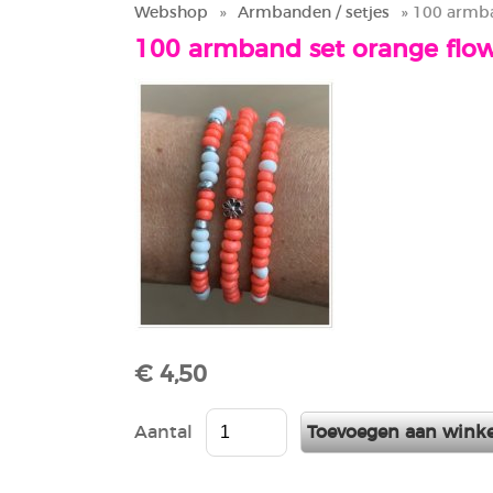
Webshop
»
Armbanden / setjes
» 100 armba
100 armband set orange flo
€ 4,50
Aantal