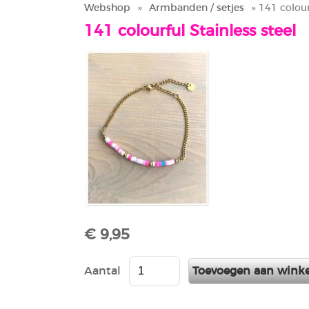
Webshop
»
Armbanden / setjes
» 141 colour
141 colourful Stainless steel
€ 9,95
Aantal