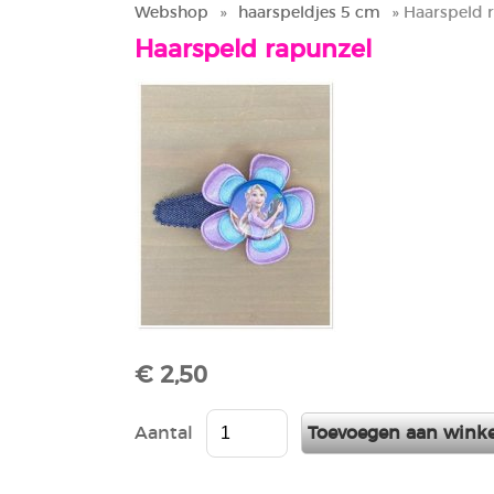
Webshop
»
haarspeldjes 5 cm
» Haarspeld 
Haarspeld rapunzel
€ 2,50
Aantal