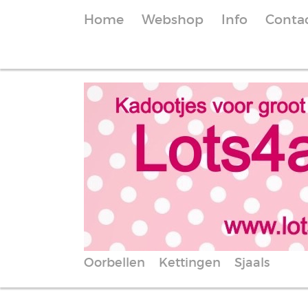
Home
Webshop
Info
Conta
Oorbellen
Kettingen
Sjaals