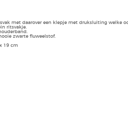
tsvak met daarover een klepje met druksluiting welke oo
in ritsvakje.
chouderband.
mooie zwarte fluweelstof.
 x 19 cm