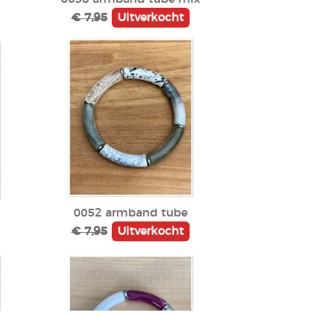
€ 7,95
Uitverkocht
0052 armband tube
€ 7,95
Uitverkocht