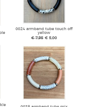
0024 armband tube touch off
ple
yellow
€ 7,95
€ 5,00
kle
0038 armband tube mix