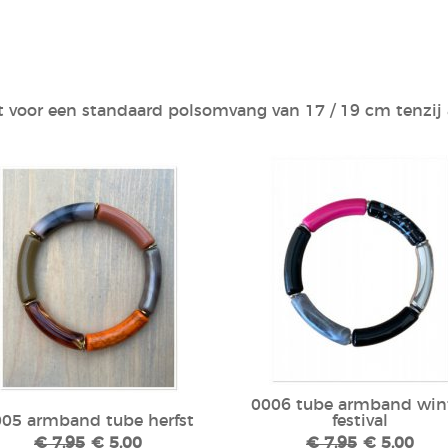
t voor een standaard polsomvang van 17 / 19 cm tenzij 
0006 tube armband win
05 armband tube herfst
festival
€ 7,95
€ 5,00
€ 7,95
€ 5,00