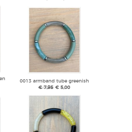
en
0013 armband tube greenish
€ 7,95
€ 5,00