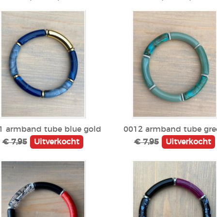
1 armband tube blue gold
0012 armband tube gre
€ 7,95
Uitverkocht
€ 7,95
Uitverkocht