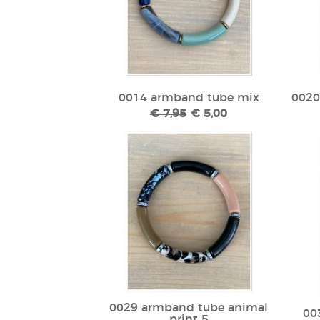
0014 armband tube mix
0020
€ 7,95
€ 5,00
0029 armband tube animal
00
print 5